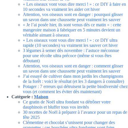
« Les oiseaux vont vous dire merci ! » : ce DIY à faire en
10 secondes va vraiment les aider cet hiver
Attention, vos oiseaux sont en danger : pourquoi glisser
un savon dans une chaussette peut vraiment les sauver
« Je l’ai posée hier, ils sont venus dès ce matin » : cette
mangeoire maison à fabriquer en 5 minutes devient un
véritable aimant à oiseaux
« Les oiseaux vont vous dire merci ! » : ce DIY ultra
rapide (10 secondes) va vraiment les sauver cet hiver
3 légumes à semer dès novembre : l’astuce méconnue
pour une récolte ultra précoce (même si vous êtes
débutant)
Attention, vos oiseaux sont en danger : comment glisser
un savon dans une chaussette peut vraiment les sauver
J’ai essayé de cultiver dans mon jardin les champignons
de la forêt : voici le résultat (et les 3 dangers à connaître)
Potager : 7 erreurs qui détruisent la petite biodiversité chez
vous (et comment les éviter dès maintenant)
Catégorie :
Maison
Ce gratin de Noël ultra fondant va détrôner votre
dauphinois et bluffer tous vos invités
30 recettes de Noël à préparer à l’avance pour un repas de
fête 2025
Clémentine et chocolat s’unissent pour changer des
orangettes : ces bouchées ultra fondantes vont faire