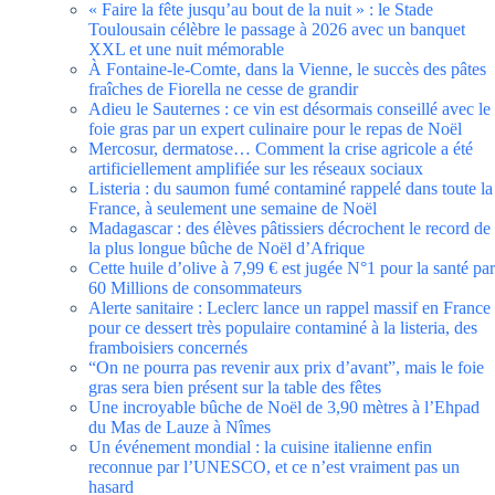
« Faire la fête jusqu’au bout de la nuit » : le Stade
Toulousain célèbre le passage à 2026 avec un banquet
XXL et une nuit mémorable
À Fontaine-le-Comte, dans la Vienne, le succès des pâtes
fraîches de Fiorella ne cesse de grandir
Adieu le Sauternes : ce vin est désormais conseillé avec le
foie gras par un expert culinaire pour le repas de Noël
Mercosur, dermatose… Comment la crise agricole a été
artificiellement amplifiée sur les réseaux sociaux
Listeria : du saumon fumé contaminé rappelé dans toute la
France, à seulement une semaine de Noël
Madagascar : des élèves pâtissiers décrochent le record de
la plus longue bûche de Noël d’Afrique
Cette huile d’olive à 7,99 € est jugée N°1 pour la santé par
60 Millions de consommateurs
Alerte sanitaire : Leclerc lance un rappel massif en France
pour ce dessert très populaire contaminé à la listeria, des
framboisiers concernés
“On ne pourra pas revenir aux prix d’avant”, mais le foie
gras sera bien présent sur la table des fêtes
Une incroyable bûche de Noël de 3,90 mètres à l’Ehpad
du Mas de Lauze à Nîmes
Un événement mondial : la cuisine italienne enfin
reconnue par l’UNESCO, et ce n’est vraiment pas un
hasard