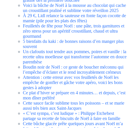
gratiné dès la première bouchée
Voici la bûche de Noël à la mousse au chocolat qui cache
un croustillant praliné et sublime votre réveillon 2025
À 29 €, Lidl relance la sauteuse en fonte façon cocotte de
mamie (pile pour les plats des fêtes)
Feuilletés de fête pour Noël : une pâte, trois garnitures et
zéro stress pour un apéritif croustillant, chaud et ultra
gourmand
5 bienfaits du kaki : de bonnes raisons d’en manger plus
souvent
Un clafoutis tout tendre aux pommes, poires et vanille : la
recette ultra moelleuse qui transforme l’automne en douce
parenthèse
Boudin noir de Noël : ce geste de boucher méconnu qui
l’empêche d’éclater et le rend incroyablement crémeux
Attention : cette erreur avec vos feuilletés de Noël les
empêche de gonfler et gâche votre apéro, voici les bons
gestes à adopter
Ce plat d’hiver se prépare en 4 minutes… et depuis, c’est
mon dîner préféré
Cette sauce facile sublime tous les poissons – et se marie
aussi très bien aux Saint-Jacques
« C’est sympa, c’est ludique » : Philippe Etchebest
partage sa recette de biscuits de Noël à faire en famille
Cette bûche glacée prête quelques jours avant Noël m’a