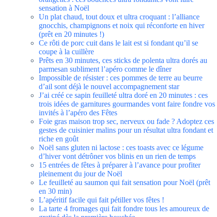
sensation à Noël
Un plat chaud, tout doux et ultra croquant : l’alliance
gnocchis, champignons et noix qui réconforte en hiver
(prêt en 20 minutes !)
Ce rôti de porc cuit dans le lait est si fondant qu’il se
coupe à la cuillère
Prêts en 30 minutes, ces sticks de polenta ultra dorés au
parmesan subliment l’apéro comme le dîner
Impossible de résister : ces pommes de terre au beurre
d’ail sont déjà le nouvel accompagnement star
J’ai créé ce sapin feuilleté ultra doré en 20 minutes : ces
trois idées de garnitures gourmandes vont faire fondre vos
invités à l’apéro des Fêtes
Foie gras maison trop sec, nerveux ou fade ? Adoptez ces
gestes de cuisinier malins pour un résultat ultra fondant et
riche en goût
Noël sans gluten ni lactose : ces toasts avec ce légume
d’hiver vont détrôner vos blinis en un rien de temps
15 entrées de fêtes à préparer à l’avance pour profiter
pleinement du jour de Noël
Le feuilleté au saumon qui fait sensation pour Noël (prêt
en 30 min)
L’apéritif facile qui fait pétiller vos fêtes !
La tarte 4 fromages qui fait fondre tous les amoureux de