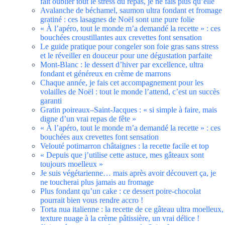
fait oublier tout le stress du repas, je ne fais plus qu’elle
Avalanche de béchamel, saumon ultra fondant et fromage
gratiné : ces lasagnes de Noël sont une pure folie
« À l’apéro, tout le monde m’a demandé la recette » : ces
bouchées croustillantes aux crevettes font sensation
Le guide pratique pour congeler son foie gras sans stress
et le réveiller en douceur pour une dégustation parfaite
Mont-Blanc : le dessert d’hiver par excellence, ultra
fondant et généreux en crème de marrons
Chaque année, je fais cet accompagnement pour les
volailles de Noël : tout le monde l’attend, c’est un succès
garanti
Gratin poireaux–Saint-Jacques : « si simple à faire, mais
digne d’un vrai repas de fête »
« À l’apéro, tout le monde m’a demandé la recette » : ces
bouchées aux crevettes font sensation
Velouté potimarron châtaignes : la recette facile et top
« Depuis que j’utilise cette astuce, mes gâteaux sont
toujours moelleux »
Je suis végétarienne… mais après avoir découvert ça, je
ne toucherai plus jamais au fromage
Plus fondant qu’un cake : ce dessert poire-chocolat
pourrait bien vous rendre accro !
Torta nua italienne : la recette de ce gâteau ultra moelleux,
texture nuage à la crème pâtissière, un vrai délice !