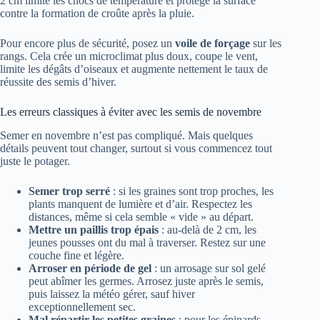
2 cm limite les chocs de température et protège la surface
contre la formation de croûte après la pluie.
Pour encore plus de sécurité, posez un
voile de forçage
sur les
rangs. Cela crée un microclimat plus doux, coupe le vent,
limite les dégâts d’oiseaux et augmente nettement le taux de
réussite des semis d’hiver.
Les erreurs classiques à éviter avec les semis de novembre
Semer en novembre n’est pas compliqué. Mais quelques
détails peuvent tout changer, surtout si vous commencez tout
juste le potager.
Semer trop serré
: si les graines sont trop proches, les
plants manquent de lumière et d’air. Respectez les
distances, même si cela semble « vide » au départ.
Mettre un paillis trop épais
: au-delà de 2 cm, les
jeunes pousses ont du mal à traverser. Restez sur une
couche fine et légère.
Arroser en période de gel
: un arrosage sur sol gelé
peut abîmer les germes. Arrosez juste après le semis,
puis laissez la météo gérer, sauf hiver
exceptionnellement sec.
Mal répartir les petites graines
: pour les épinards