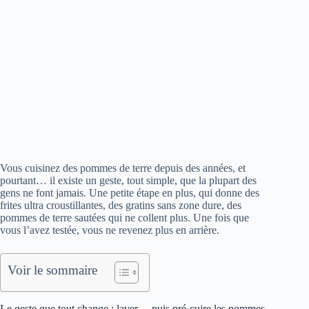
Vous cuisinez des pommes de terre depuis des années, et
pourtant… il existe un geste, tout simple, que la plupart des
gens ne font jamais. Une petite étape en plus, qui donne des
frites ultra croustillantes, des gratins sans zone dure, des
pommes de terre sautées qui ne collent plus. Une fois que
vous l’avez testée, vous ne revenez plus en arrière.
Voir le sommaire
Le geste que tout change : laver… puis pré‑cuire les pommes