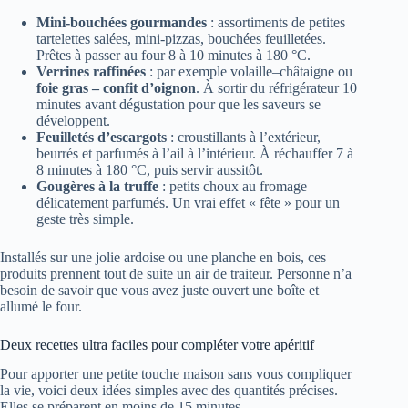
Mini-bouchées gourmandes
: assortiments de petites
tartelettes salées, mini-pizzas, bouchées feuilletées.
Prêtes à passer au four 8 à 10 minutes à 180 °C.
Verrines raffinées
: par exemple volaille–châtaigne ou
foie gras – confit d’oignon
. À sortir du réfrigérateur 10
minutes avant dégustation pour que les saveurs se
développent.
Feuilletés d’escargots
: croustillants à l’extérieur,
beurrés et parfumés à l’ail à l’intérieur. À réchauffer 7 à
8 minutes à 180 °C, puis servir aussitôt.
Gougères à la truffe
: petits choux au fromage
délicatement parfumés. Un vrai effet « fête » pour un
geste très simple.
Installés sur une jolie ardoise ou une planche en bois, ces
produits prennent tout de suite un air de traiteur. Personne n’a
besoin de savoir que vous avez juste ouvert une boîte et
allumé le four.
Deux recettes ultra faciles pour compléter votre apéritif
Pour apporter une petite touche maison sans vous compliquer
la vie, voici deux idées simples avec des quantités précises.
Elles se préparent en moins de 15 minutes.