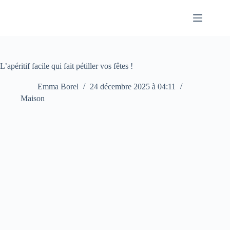
Passer
au
contenu
L’apéritif facile qui fait pétiller vos fêtes !
Emma Borel
24 décembre 2025 à 04:11
Maison