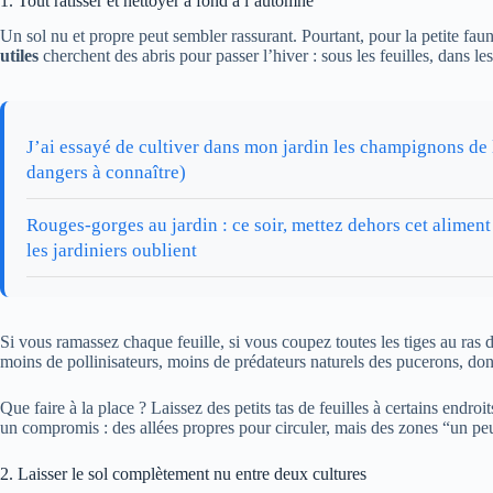
1. Tout ratisser et nettoyer à fond à l’automne
Un sol nu et propre peut sembler rassurant. Pourtant, pour la petite fa
utiles
cherchent des abris pour passer l’hiver : sous les feuilles, dans les
J’ai essayé de cultiver dans mon jardin les champignons de la 
dangers à connaître)
Rouges-gorges au jardin : ce soir, mettez dehors cet aliment
les jardiniers oublient
Si vous ramassez chaque feuille, si vous coupez toutes les tiges au ras 
moins de pollinisateurs, moins de prédateurs naturels des pucerons, do
Que faire à la place ? Laissez des petits tas de feuilles à certains endro
un compromis : des allées propres pour circuler, mais des zones “un pe
2. Laisser le sol complètement nu entre deux cultures