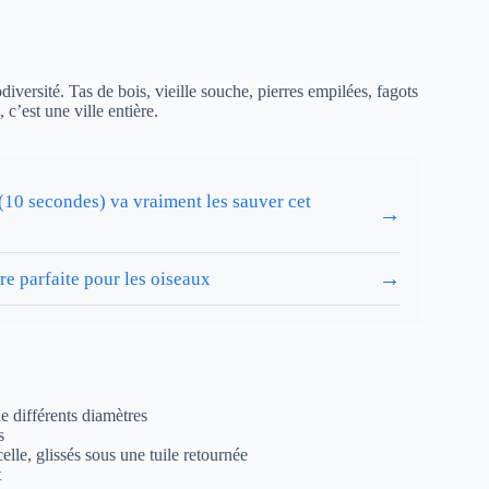
odiversité. Tas de bois, vieille souche, pierres empilées, fagots
c’est une ville entière.
 (10 secondes) va vraiment les sauver cet
→
→
e parfaite pour les oiseaux
e différents diamètres
s
lle, glissés sous une tuile retournée
t